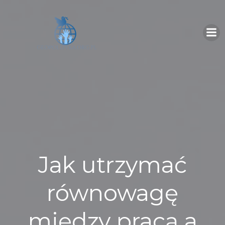
Skip
to
content
Jak utrzymać
równowagę
między pracą a